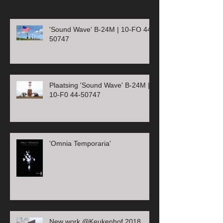
Recent Posts
'Sound Wave' B-24M | 10-FO 44-
50747
Plaatsing 'Sound Wave' B-24M |
10-F0 44-50747
'Omnia Temporaria'
New work @Keukenhof 2018