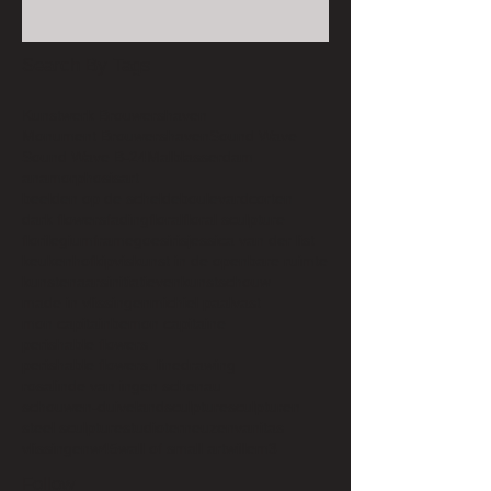
Search By Tags
Kunstwerk Brouwershaven
Monument Brouwershaven
Sound Wave
Sound Wave B-24M
alblasserdam
anamorphosis
art
beelden op de scheldeboulevard
corten
dark flowers
fading
floral
floral sculpture
florilegium
frame
goes
iris
jessica van der list
keukenhof
kipvis
kunst in de openbare ruimte
kunstenaarsinitiatieven
kunstschouw
made in vlissingen
michiel paalvast
mon capitainbe
mon capitaine
perishable flowers
perishable flowers. linedrawing
rosalinde van ingen schenau
schouwen-duiveland
sculpture
sculpturen
steel sculpture
studio
terneuzen
vanitas
vlissingen
w45
wall of small art
willem3
Follow