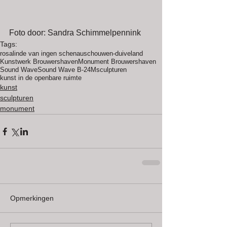
Foto door: Sandra Schimmelpennink
Tags:
rosalinde van ingen schenau
schouwen-duiveland
Kunstwerk Brouwershaven
Monument Brouwershaven
Sound Wave
Sound Wave B-24M
sculpturen
kunst in de openbare ruimte
kunst
sculpturen
monument
Opmerkingen