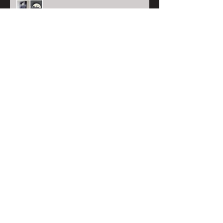
Visit Inanimatis
Inanimatis @ Grote Kerk
brouwershaven
@Keukenhof 2016