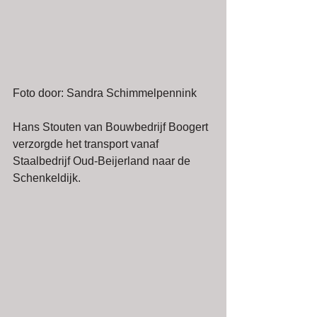
Foto door: Sandra Schimmelpennink
Hans Stouten van Bouwbedrijf Boogert 
verzorgde het transport vanaf 
Staalbedrijf Oud-Beijerland naar de 
Schenkeldijk. 