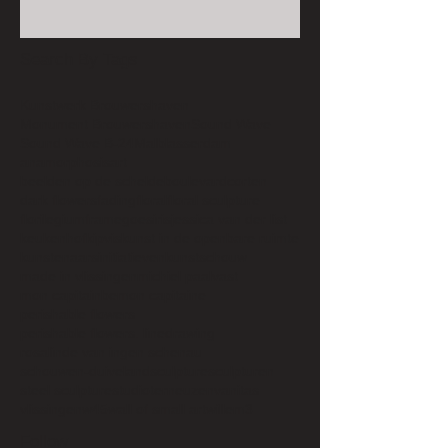
Search By Tags
Kunstwerk Brouwershaven
Monument Brouwershaven
Sound Wave
Sound Wave B-24M
alblasserdam
anamorphosis
art
beelden op de scheldeboulevard
corten
dark flowers
fading
floral
floral sculpture
florilegium
frame
goes
iris
jessica van der list
keukenhof
kipvis
kunst in de openbare ruimte
kunstenaarsinitiatieven
kunstschouw
made in vlissingen
michiel paalvast
mon capitainbe
mon capitaine
perishable flowers
perishable flowers. linedrawing
rosalinde van ingen schenau
schouwen-duiveland
sculpture
sculpturen
steel sculpture
studio
terneuzen
vanitas
vlissingen
w45
wall of small art
willem3
Follow