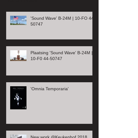
Recent Posts
'Sound Wave' B-24M | 10-FO 44-
50747
Plaatsing 'Sound Wave' B-24M |
10-F0 44-50747
'Omnia Temporaria'
New work @Keukenhof 2018