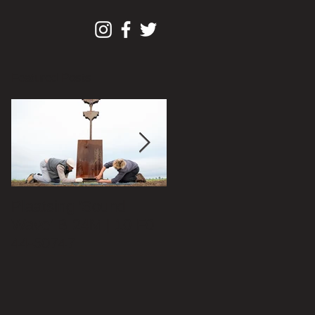
Featured Posts
Plaatsing 'Sound
'Omnia Temporaria'
Wave' B-24M | 10-F0
44-50747