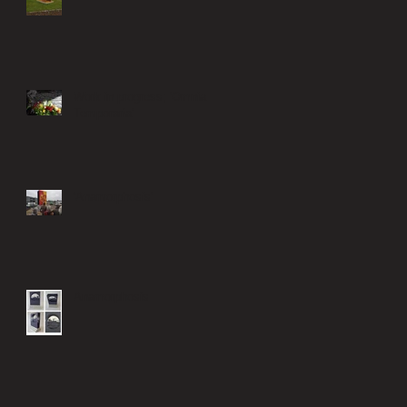
Work in progress; 'Omnia
Temporaria'
'Anamorphosis'
Anamorphosis