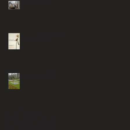
Visit Inanimatis
Inanimatis @ Grote Kerk
brouwershaven
@Keukenhof 2016
Search By Tags
Kunstwerk Brouwershaven
Monument Brouwershaven