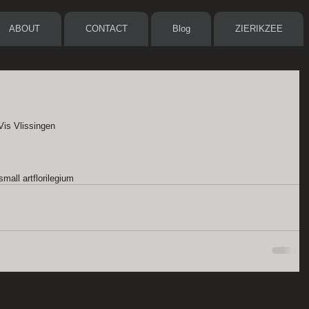
ABOUT
CONTACT
Blog
ZIERIKZEE
is Vlissingen 
small art
florilegium