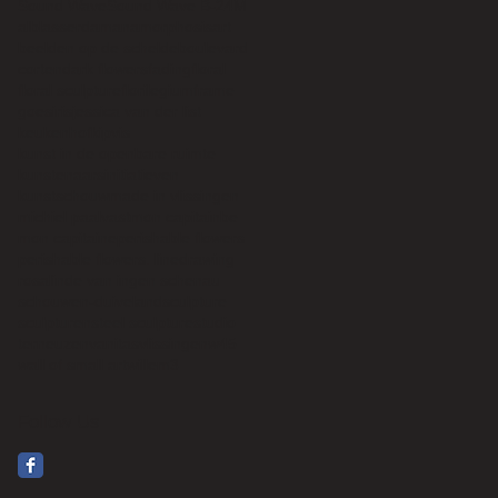
Sound Wave
Sound Wave B-24M
alblasserdam
anamorphosis
art
beelden op de scheldeboulevard
corten
dark flowers
fading
floral
floral sculpture
florilegium
frame
goes
iris
jessica van der list
keukenhof
kipvis
kunst in de openbare ruimte
kunstenaarsinitiatieven
kunstschouw
made in vlissingen
michiel paalvast
mon capitainbe
mon capitaine
perishable flowers
perishable flowers. linedrawing
rosalinde van ingen schenau
schouwen-duiveland
sculpture
sculpturen
steel sculpture
studio
terneuzen
vanitas
vlissingen
w45
wall of small art
willem3
Follow Us