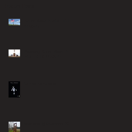
Recent Posts
'Sound Wave' B-24M | 10-FO
44-50747
Plaatsing 'Sound Wave' B-
24M | 10-F0 44-50747
'Omnia Temporaria'
New work @Keukenhof 2018