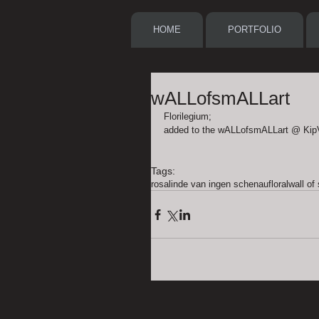
HOME
PORTFOLIO
wALLofsmALLart
Florilegium; 
added to the wALLofsmALLart @ KipV
Tags:
rosalinde van ingen schenau
floral
wall of 